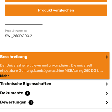
Produkt vergleichen
Produktnummer:
SWI_260DG00.2
Beschreibung
Der Universalhelfer: clever und unkompliziert Die universell
einsetzbare Gehrungsbandsägemaschine MEBAswing 260 DG ist…
Mehr
Technische Eigenschaften
Dokumente
2
Bewertungen
1