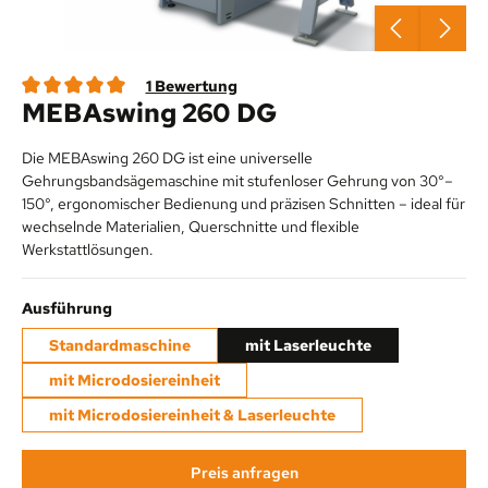
1 Bewertung
MEBAswing 260 DG
Durchschnittliche Bewertung von 4 von 5 Sternen
Die MEBAswing 260 DG ist eine universelle
Gehrungsbandsägemaschine mit stufenloser Gehrung von 30°–
150°, ergonomischer Bedienung und präzisen Schnitten – ideal für
wechselnde Materialien, Querschnitte und flexible
Werkstattlösungen.
auswählen
Ausführung
Standardmaschine
mit Laserleuchte
mit Microdosiereinheit
mit Microdosiereinheit & Laserleuchte
Preis anfragen