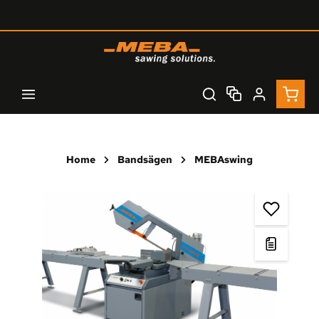
Zum Hauptinhalt springen
Waren
Home
Bandsägen
MEBAswing
Bildergalerie überspringen