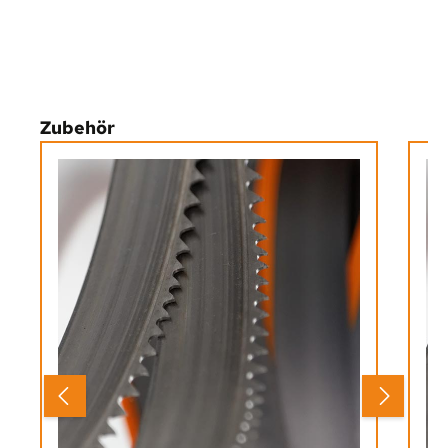
Produktgalerie überspringen
Zubehör