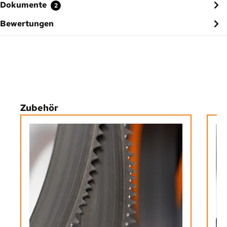
Dokumente
2
Bewertungen
Produktgalerie überspringen
Zubehör