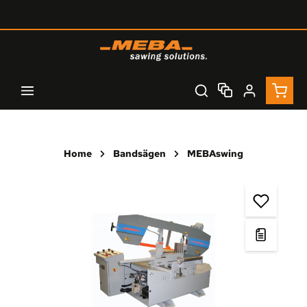
Zum Hauptinhalt springen
Waren
Home
Bandsägen
MEBAswing
Bildergalerie überspringen