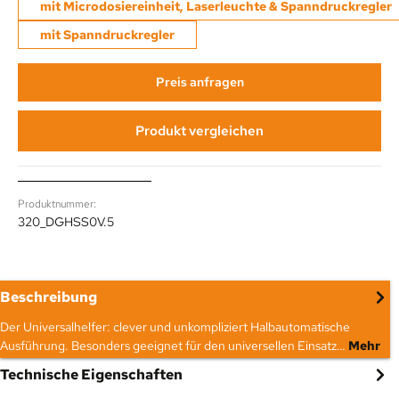
mit Microdosiereinheit, Laserleuchte & Spanndruckregler
mit Spanndruckregler
Preis anfragen
Produkt vergleichen
Produktnummer:
320_DGHSS0V.5
Beschreibung
Der Universalhelfer: clever und unkompliziert Halbautomatische
Ausführung. Besonders geeignet für den universellen Einsatz…
Mehr
Technische Eigenschaften