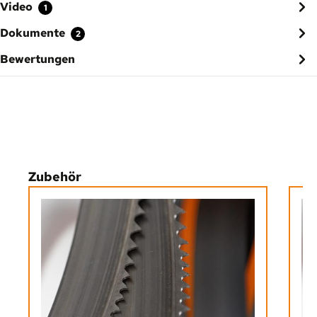
Video
1
Dokumente
2
Bewertungen
Produktgalerie überspringen
Zubehör