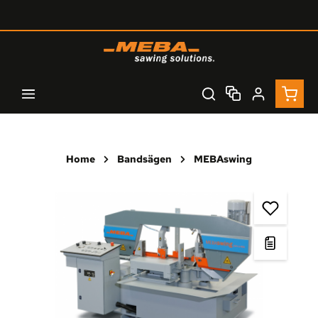
Zum Hauptinhalt springen
Waren
Home
Bandsägen
MEBAswing
Bildergalerie überspringen