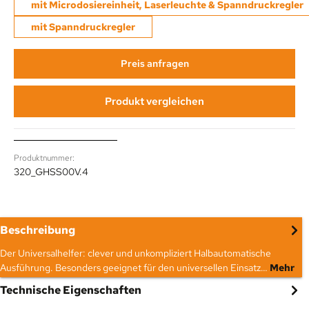
mit Microdosiereinheit, Laserleuchte & Spanndruckregler
mit Spanndruckregler
Preis anfragen
Produkt vergleichen
Produktnummer:
320_GHSS00V.4
Beschreibung
Der Universalhelfer: clever und unkompliziert Halbautomatische
Ausführung. Besonders geeignet für den universellen Einsatz…
Mehr
Technische Eigenschaften