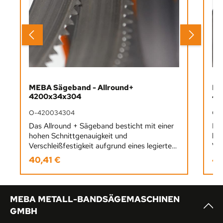
MEBA Sägeband - Allround+
ME
4200x34x304
42
O-420034304
O-
Das Allround + Sägeband besticht mit einer
Das
hohen Schnittgenauigkeit und
hoh
Verschleißfestigkeit aufgrund eines legierten
Ver
Schnellarbeitsstahls. Hierbei liegt der Vorteil
Sch
40,41 €
40
Regulärer Preis:
Reg
bei einer hohen Lebensdauer von
bei
schwingungsanfälligen
sch
SägearbeitenEinsatzgebiet: Für dünnwandige
Säg
Material- und Wandstärken, kleine
Mat
MEBA METALL-BANDSÄGEMASCHINEN
Werkstückabmessungen, Profile mit dünner
Wer
GMBH
oder mittlerer Wandstärke, kurzpanende
ode