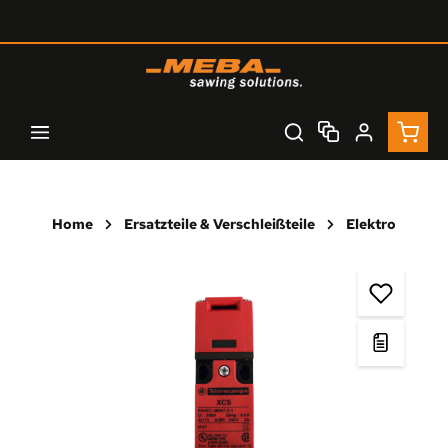
Zum Hauptinhalt springen
Waren
Home
Ersatzteile & Verschleißteile
Elektro
Bildergalerie überspringen