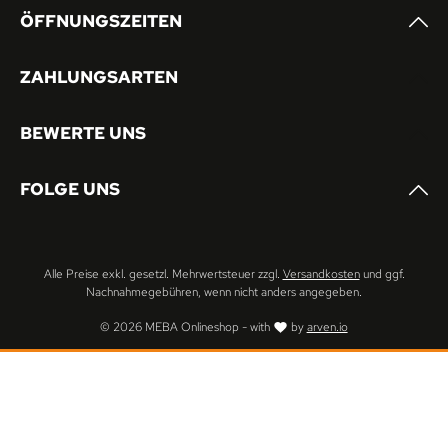
ÖFFNUNGSZEITEN
ZAHLUNGSARTEN
BEWERTE UNS
FOLGE UNS
Alle Preise exkl. gesetzl. Mehrwertsteuer zzgl.
Versandkosten
und ggf.
Nachnahmegebühren, wenn nicht anders angegeben.
© 2026 MEBA Onlineshop - with
by
arven.io