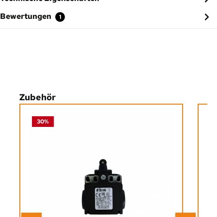
Bewertungen
1
Produktgalerie überspringen
Zubehör
30
%