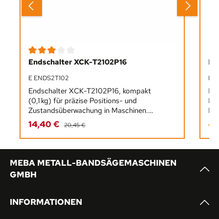
Durchschnittliche Bewertung von 3 von 5 Sternen
Endschalter XCK-T2102P16
En
E ENDS2T102
E 
Endschalter XCK-T2102P16, kompakt
En
(0,1 kg) für präzise Positions- und
Rol
Zustandsüberwachung in Maschinen.
Kom
Zuverlässig, kontaktbehaftet, einfach zu
ind
14,40 €
47
Verkaufspreis:
Reg
Regulärer Preis:
20,45 €
integrieren – ideal für industrielle
prä
Steuerungsanwendungen.
Ein
MEBA METALL-BANDSÄGEMASCHINEN
GMBH
INFORMATIONEN