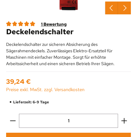
1 Bewertung
Deckelendschalter
Durchschnittliche Bewertung von 5 von 5 Sternen
Deckelendschalter zur sicheren Absicherung des
Sägerahmendeckels. Zuverlässiges Elektro-Ersatzteil für
Maschinen mit einfacher Montage. Sorgt für erhöhte
Arbeitssicherheit und einen sicheren Betrieb Ihrer Sägen.
Regulärer Preis:
39,24 €
Preise exkl. MwSt. zzgl. Versandkosten
Lieferzeit: 6-9 Tage
Produkt Anzahl: Gib den gewünschten Wert ein oder be