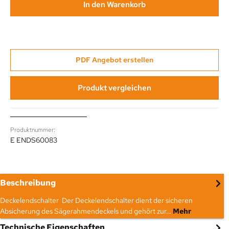
In den Warenkorb
PDF Angebot erstellen
Produkt vergleichen
Produktnummer:
E ENDS60083
Beschreibung
Deckelendschalter Der Deckelendschalter dient der sicheren
Absicherung des Sägerahmendeckels und gehört zur…
Mehr
Technische Eigenschaften