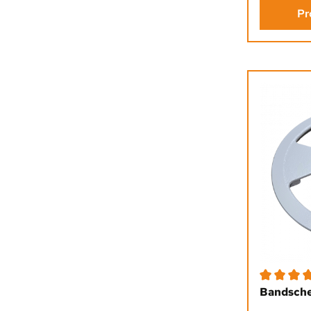
Pr
Durchschni
Bandsche