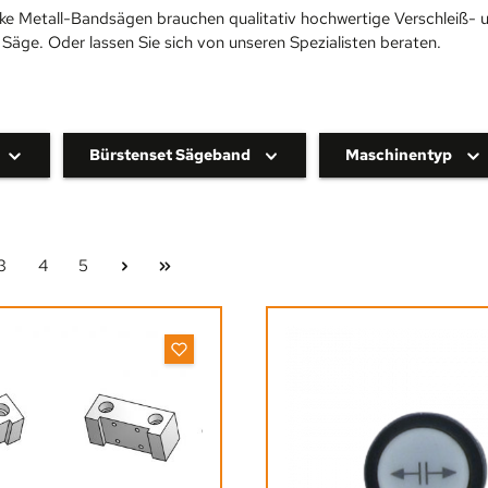
ke Metall-Bandsägen brauchen qualitativ hochwertige Verschleiß- u
e Säge. Oder lassen Sie sich von unseren Spezialisten beraten.
Bürstenset Sägeband
Maschinentyp
Seite
Seite
Seite
3
4
5