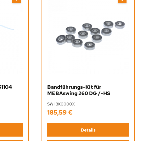
al-Rillenkugellager 51104
Bandführungs-Kit für
MEBAswing 260 DG /-HS
SWI BK0000X
185,59 €
Regulärer Preis:
Details