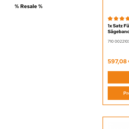
% Resale %
Durchschni
1x Satz F
Sägeband
710 002210
597,08
Regulärer 
Pr