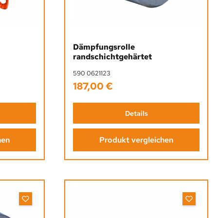
g von 5 von 5 Sternen
Dämpfungsrolle
randschichtgehärtet
590 0621123
187,00 €
Regulärer Preis:
Details
hen
Produkt vergleichen