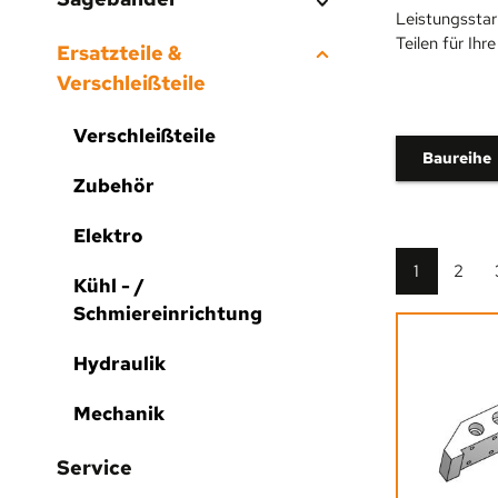
Leistungsstar
Teilen für Ihr
Ersatzteile &
Verschleißteile
Verschleißteile
Baureihe
Zubehör
Elektro
Seite
Seite
1
2
Kühl - /
Schmiereinrichtung
Hydraulik
Mechanik
Service