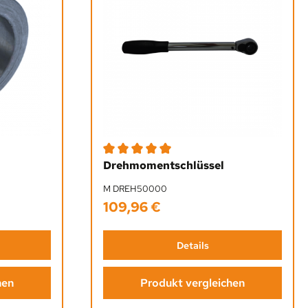
Durchschnittliche Bewertung von 5 von 5 St
Drehmomentschlüssel
M DREH50000
109,96 €
Regulärer Preis:
Details
hen
Produkt vergleichen