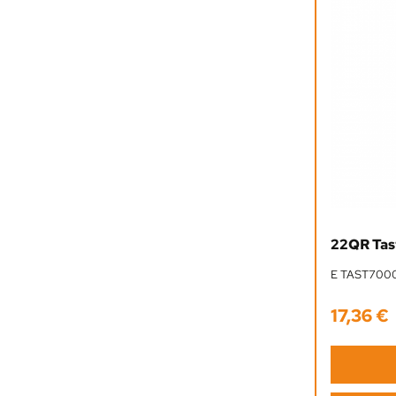
22QR Tas
E TAST700
17,36 €
Regulärer 