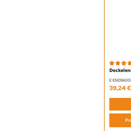
Durchschni
Deckelen
E ENDS600
39,24 
Regulärer 
Pr