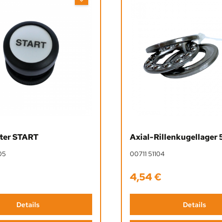
ter START
Axi
05
00711 51104
4,54 €
Preis:
Regulärer Preis:
Details
Details