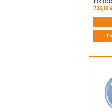
312 01290B
736,12 
Regulärer 
Pr