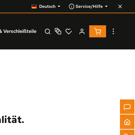
Deutsch
Service/Hilfe
Warenkorb enthä
& Verschleißteile
Service
% Resale %
ität.