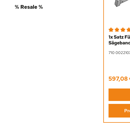
% Resale %
Durchschni
1x Satz F
Sägeband
710 002210
597,08
Regulärer 
Pr