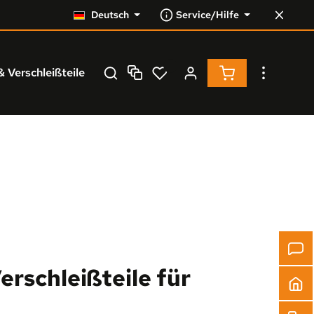
Deutsch
Service/Hilfe
Warenkorb enthä
& Verschleißteile
Service
% Resale %
erschleißteile für