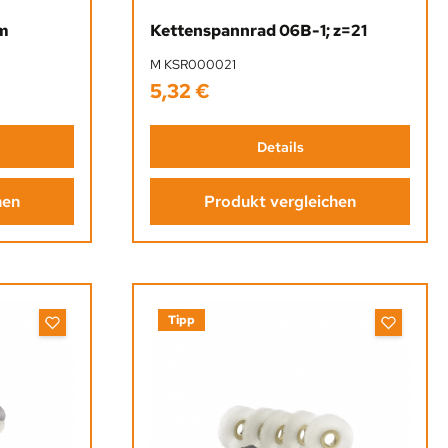
mm
Kettenspannrad 06B-1; z=21
M KSR000021
5,32 €
Regulärer Preis:
Details
hen
Produkt vergleichen
Tipp