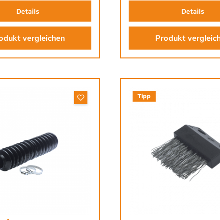
Details
Details
odukt vergleichen
Produkt vergleic
Tipp