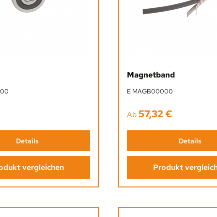
Magnetband
200
E MAGB00000
57,32 €
Preis:
Regulärer Preis:
Ab
Details
Details
odukt vergleichen
Produkt vergleic