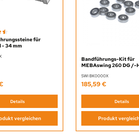
ttliche Bewertung von 4.5 von 5 Sternen
ührungssteine für
 - 34 mm
X
Bandführungs-Kit für
MEBAswing 260 DG /-
SWI BK0000X
 €
185,59 €
Preis:
Regulärer Preis:
Details
Details
odukt vergleichen
Produkt vergleic