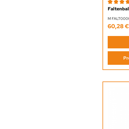
Durchschni
Faltenbal
M FALT000
60,28 €
Regulärer 
Pr