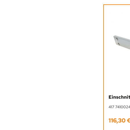
Einschnit
417 741002
116,30 
Regulärer 