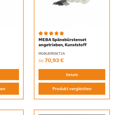
Durchschnittliche Bewertung von 5 von 5 St
MEBA Spänebürstenset
angetrieben, Kunststoff
M0BUERSSET2A
70,93 €
Regulärer Preis:
Ab
Details
hen
Produkt vergleichen