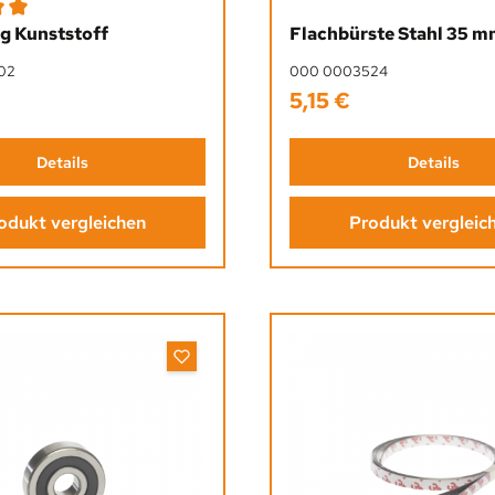
ttliche Bewertung von 5 von 5 Sternen
g Kunststoff
Flachbürste Stahl 35 
02
000 0003524
5,15 €
Preis:
Regulärer Preis:
Details
Details
odukt vergleichen
Produkt vergleic