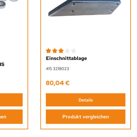
Durchschnittliche Bewertung von 3 von 5 St
Einschnittablage
HS
415 3218023
80,04 €
Regulärer Preis:
Details
hen
Produkt vergleichen