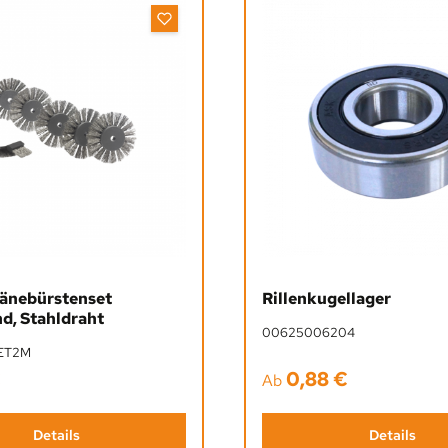
änebürstenset
Rillenkugellager
d, Stahldraht
00625006204
ET2M
€
0,88 €
Preis:
Regulärer Preis:
Ab
Details
Details