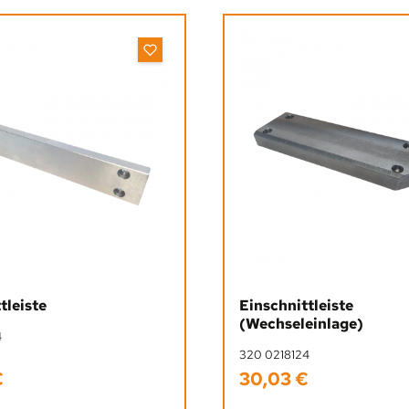
tleiste
Einschnittleiste
(Wechseleinlage)
4
320 0218124
€
30,03 €
Preis:
Regulärer Preis: