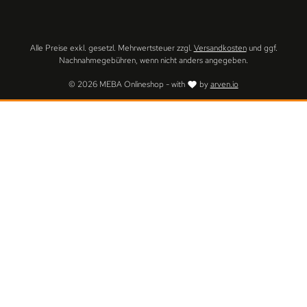
Alle Preise exkl. gesetzl. Mehrwertsteuer zzgl.
Versandkosten
und ggf.
Nachnahmegebühren, wenn nicht anders angegeben.
© 2026 MEBA Onlineshop - with
by
arven.io