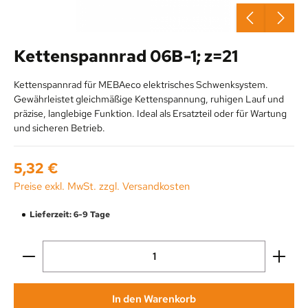
Kettenspannrad 06B-1; z=21
Kettenspannrad für MEBAeco elektrisches Schwenksystem.
Gewährleistet gleichmäßige Kettenspannung, ruhigen Lauf und
präzise, langlebige Funktion. Ideal als Ersatzteil oder für Wartung
und sicheren Betrieb.
Regulärer Preis:
5,32 €
Preise exkl. MwSt. zzgl. Versandkosten
Lieferzeit: 6-9 Tage
Produkt Anzahl: Gib den gewünschten Wert ein oder be
In den Warenkorb