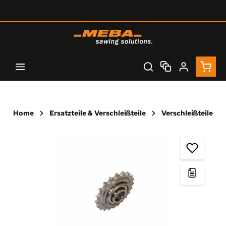
Zum Hauptinhalt springen
Waren
Home
Ersatzteile & Verschleißteile
Verschleißteile
Bildergalerie überspringen