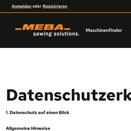
Anmelden
oder
Registrieren
um Hauptinhalt springen
Zur Hauptnavigation springen
Maschinenfinder
Datenschutz­er
1. Datenschutz auf einen Blick
Allgemeine Hinweise