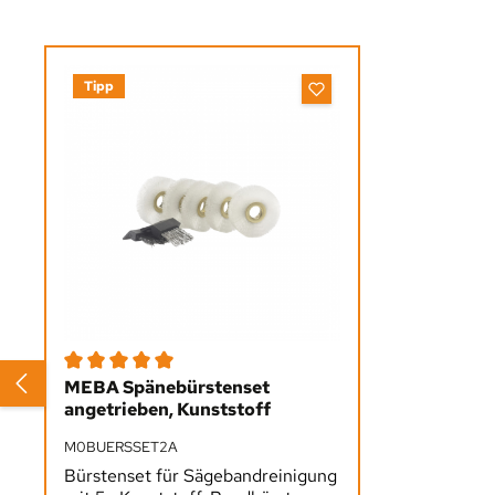
Produktgalerie überspringen
Tipp
Durchschnittliche Bewertung von 5 von 5 Sternen
MEBA Spänebürstenset
angetrieben, Kunststoff
M0BUERSSET2A
Bürstenset für Sägebandreinigung