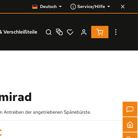
Deutsch
Service/Hilfe
Warenkorb enthä
& Verschleißteile
Service
% Resale %
mirad
 Antreiben der angetriebenen Spänebürste.
s:
€