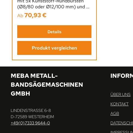
mit 5x Kunststoff-Rundbürsten
(Ø8/80 oder Ø12/100 mm) und 2x
35 mm Stahldraht-Flachbürsten.
70,93 €
Regulärer Preis:
Ab
Nicht angetrieben, läuft synchron,
entfernt Späne effektiv und
verlängert die Lebensdauer des
Details
Sägebands.
Produkt vergleichen
MEBA METALL-
INFOR
BANDSÄGEMASCHINEN
GMBH
ÜBER UNS
KONTAKT
LINDENSTRASSE 6-8
AGB
D-72589 WESTERHEIM
+49(0)7333 9644-0
DATENSCH
IMPRESSU