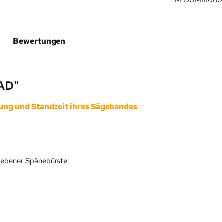
M GUMM060
Bewertungen
AD"
ung und Standzeit ihres Sägebandes
riebener Spänebürste: