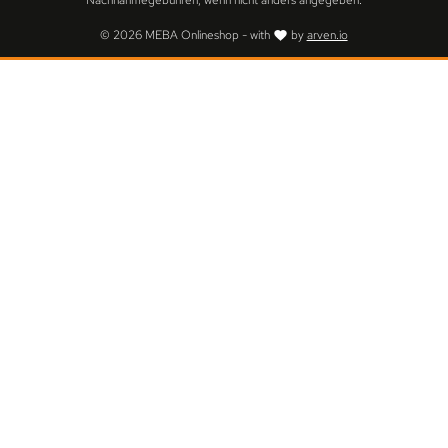
Nachnahmegebühren, wenn nicht anders angegeben.
© 2026 MEBA Onlineshop - with
by
arven.io