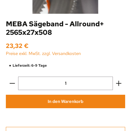
MEBA Sägeband - Allround+
2565x27x508
Regulärer Preis:
23,32 €
Preise exkl. MwSt. zzgl. Versandkosten
Lieferzeit: 6-9 Tage
Produkt Anzahl: Gib den gewünschten Wert ein oder be
In den Warenkorb