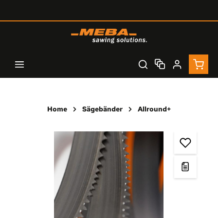
Zum Hauptinhalt springen
Waren
Home
Sägebänder
Allround+
Bildergalerie überspringen