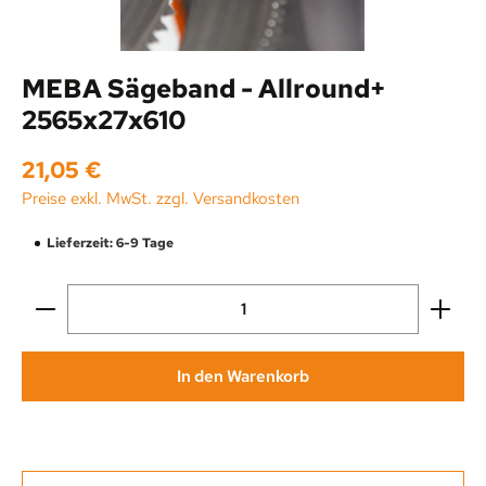
MEBA Sägeband - Allround+
2565x27x610
Regulärer Preis:
21,05 €
Preise exkl. MwSt. zzgl. Versandkosten
Lieferzeit: 6-9 Tage
Produkt Anzahl: Gib den gewünschten Wert ein oder be
In den Warenkorb