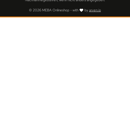
Nachnahmegebühren, wenn nicht anders angegeben.
© 2026 MEBA Onlineshop - with
by
arven.io