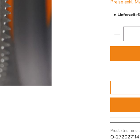
Preise exkl. M
Lieferzeit: 
Produkt 
Produktnummer:
O-272027114