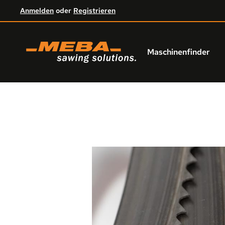
Anmelden
oder
Registrieren
um Hauptinhalt springen
Zur Hauptnavigation springen
Maschinenfinder
Bildergalerie überspringen