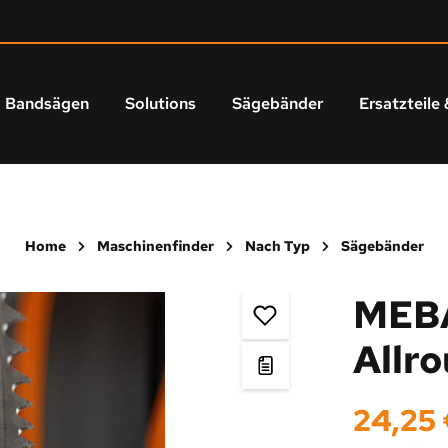
Bandsägen
Solutions
Sägebänder
Ersatzteile 
Home
Maschinenfinder
Nach Typ
Sägebänder
MEBA
Allr
Regulärer Prei
24,25