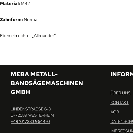
Material:
M42
Zahnform:
Normal
Eben ein echter „Allrounder“.
MEBA METALL-
INFOR
BANDSÄGEMASCHINEN
GMBH
ÜBER UNS
KONTAKT
LINDENSTRASSE 6-8
AGB
D-72589 WESTERHEIM
+49(0)7333 9644-0
DATENSCH
IMPRESSU