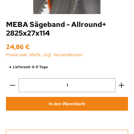
MEBA Sägeband - Allround+
2825x27x114
Regulärer Preis:
24,86 €
Preise exkl. MwSt. zzgl. Versandkosten
Lieferzeit: 6-9 Tage
Produkt Anzahl: Gib den gewünschten Wert ein oder be
In den Warenkorb