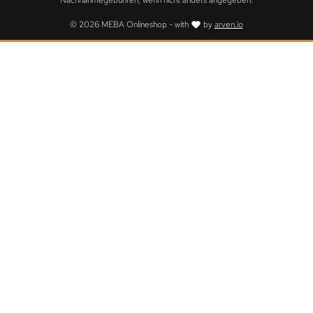
Nachnahmegebühren, wenn nicht anders angegeben.
© 2026 MEBA Onlineshop - with
by
arven.io