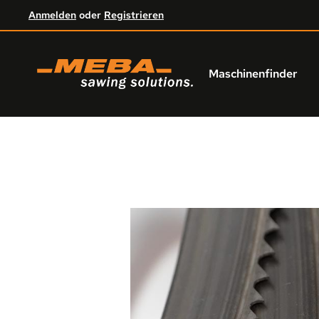
Anmelden
oder
Registrieren
um Hauptinhalt springen
Zur Hauptnavigation springen
Maschinenfinder
Bildergalerie überspringen