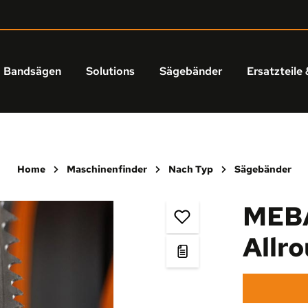
Bandsägen
Solutions
Sägebänder
Ersatzteile 
Home
Maschinenfinder
Nach Typ
Sägebänder
MEBA
Allr