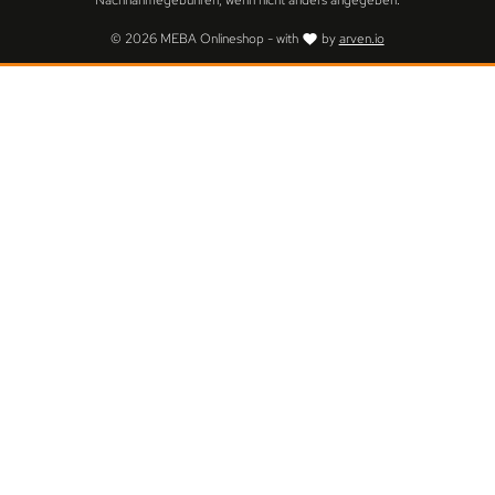
Nachnahmegebühren, wenn nicht anders angegeben.
© 2026 MEBA Onlineshop - with
by
arven.io