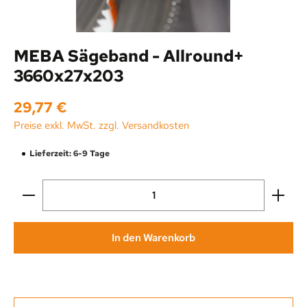
MEBA Sägeband - Allround+
3660x27x203
Regulärer Preis:
29,77 €
Preise exkl. MwSt. zzgl. Versandkosten
Lieferzeit: 6-9 Tage
Produkt Anzahl: Gib den gewünschten Wert ein oder be
In den Warenkorb