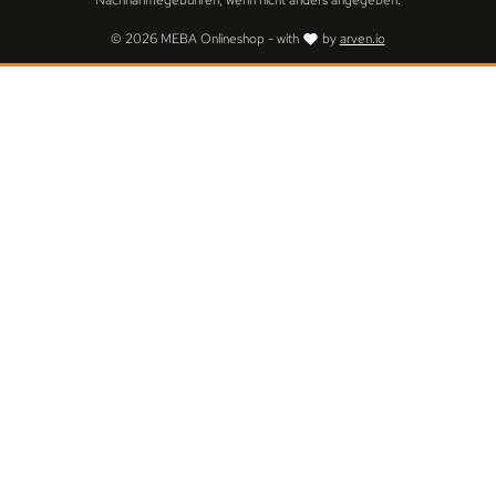
Nachnahmegebühren, wenn nicht anders angegeben.
© 2026 MEBA Onlineshop - with
by
arven.io