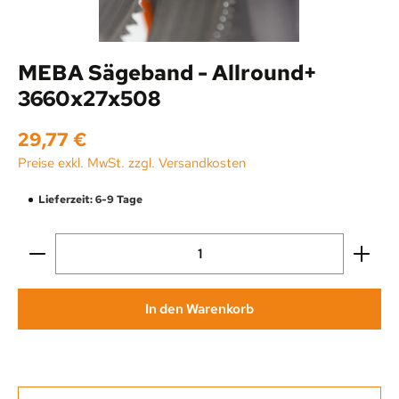
MEBA Sägeband - Allround+
3660x27x508
Regulärer Preis:
29,77 €
Preise exkl. MwSt. zzgl. Versandkosten
Lieferzeit: 6-9 Tage
Produkt Anzahl: Gib den gewünschten Wert ein oder be
In den Warenkorb