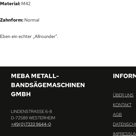
Material:
M42
Zahnform:
Normal
Eben ein echter „Allrounder“.
MEBA METALL-
INFOR
BANDSÄGEMASCHINEN
GMBH
ÜBER UNS
KONTAKT
LINDENSTRASSE 6-8
AGB
D-72589 WESTERHEIM
+49(0)7333 9644-0
DATENSCH
IMPRESSU