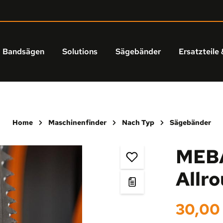
Bandsägen
Solutions
Sägebänder
Ersatzteile 
Home
Maschinenfinder
Nach Typ
Sägebänder
MEBA
Allr
Regulärer Prei
30,00