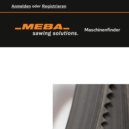
Anmelden
oder
Registrieren
um Hauptinhalt springen
Zur Hauptnavigation springen
Maschinenfinder
Bildergalerie überspringen