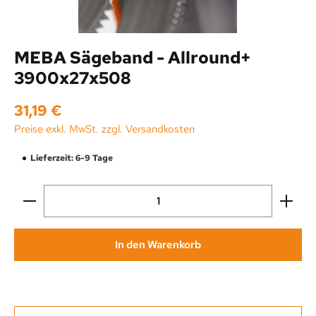
MEBA Sägeband - Allround+
3900x27x508
Regulärer Preis:
31,19 €
Preise exkl. MwSt. zzgl. Versandkosten
Lieferzeit: 6-9 Tage
Produkt Anzahl: Gib den gewünschten Wert ein oder be
In den Warenkorb