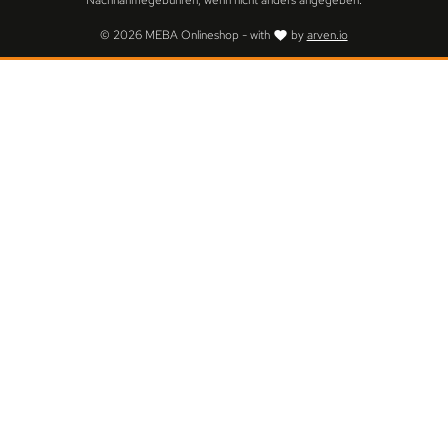
Nachnahmegebühren, wenn nicht anders angegeben.
© 2026 MEBA Onlineshop - with
by
arven.io