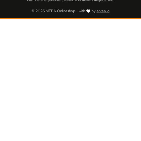
Nachnahmegebühren, wenn nicht anders angegeben.
© 2026 MEBA Onlineshop - with
by
arven.io