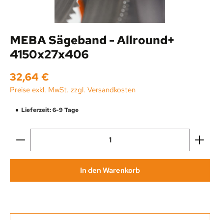
MEBA Sägeband - Allround+
4150x27x406
Regulärer Preis:
32,64 €
Preise exkl. MwSt. zzgl. Versandkosten
Lieferzeit: 6-9 Tage
Produkt Anzahl: Gib den gewünschten Wert ein oder be
In den Warenkorb