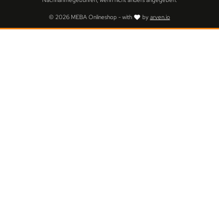
Nachnahmegebühren, wenn nicht anders angegeben.
© 2026 MEBA Onlineshop - with
by
arven.io