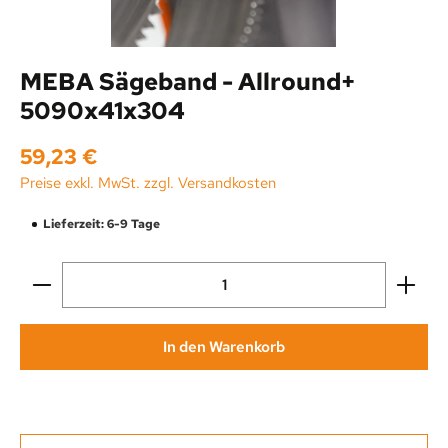
MEBA Sägeband - Allround+
5090x41x304
Regulärer Preis:
59,23 €
Preise exkl. MwSt. zzgl. Versandkosten
Lieferzeit: 6-9 Tage
Produkt Anzahl: Gib den gewünschten Wert ein oder be
In den Warenkorb