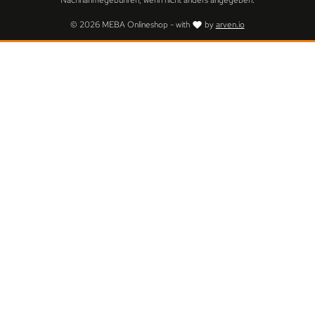
Nachnahmegebühren, wenn nicht anders angegeben.
© 2026 MEBA Onlineshop - with
by
arven.io