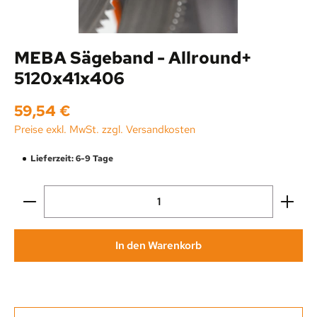
MEBA Sägeband - Allround+
5120x41x406
Regulärer Preis:
59,54 €
Preise exkl. MwSt. zzgl. Versandkosten
Lieferzeit: 6-9 Tage
Produkt Anzahl: Gib den gewünschten Wert ein oder be
In den Warenkorb