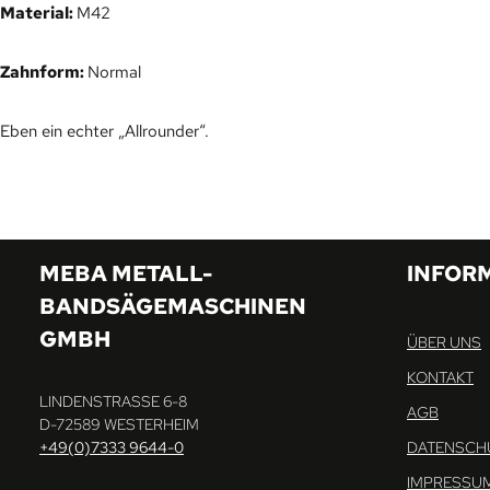
Material:
M42
Zahnform:
Normal
Eben ein echter „Allrounder“.
MEBA METALL-
INFOR
BANDSÄGEMASCHINEN
GMBH
ÜBER UNS
KONTAKT
LINDENSTRASSE 6-8
AGB
D-72589 WESTERHEIM
+49(0)7333 9644-0
DATENSCH
IMPRESSU