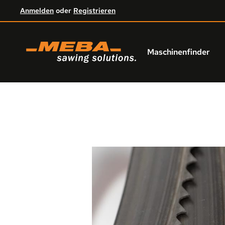
Anmelden
oder
Registrieren
um Hauptinhalt springen
Zur Hauptnavigation springen
Maschinenfinder
Bildergalerie überspringen