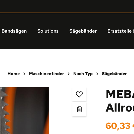
Bandsägen
Solutions
Sägebänder
Ersatzteile 
Home
Maschinenfinder
Nach Typ
Sägebänder
MEBA
Allr
Regulärer Prei
60,33