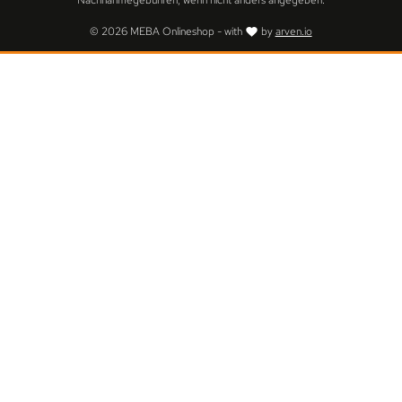
Nachnahmegebühren, wenn nicht anders angegeben.
© 2026 MEBA Onlineshop - with
by
arven.io