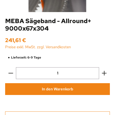
MEBA Sägeband - Allround+
9000x67x304
Regulärer Preis:
241,61 €
Preise exkl. MwSt. zzgl. Versandkosten
Lieferzeit: 6-9 Tage
Produkt Anzahl: Gib den gewünschten Wert ein oder be
In den Warenkorb