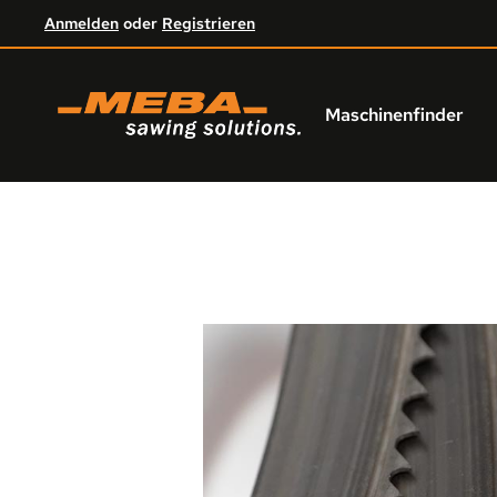
Anmelden
oder
Registrieren
um Hauptinhalt springen
Zur Hauptnavigation springen
Maschinenfinder
Bildergalerie überspringen