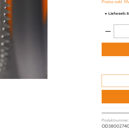
Preise exkl. M
Lieferzeit: 
Produkt 
Produktnummer:
OD3800274