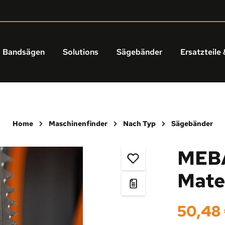
Bandsägen
Solutions
Sägebänder
Ersatzteile 
Home
Maschinenfinder
Nach Typ
Sägebänder
MEBA
Mate
Regulärer Prei
50,48