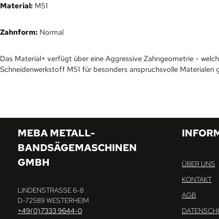
Material:
M51
Zahnform:
Normal
Das Material+ verfügt über eine Aggressive Zahngeometrie - wel
Schneidenwerkstoff M51 für besonders anspruchsvolle Materialen g
MEBA METALL-
INFOR
BANDSÄGEMASCHINEN
GMBH
ÜBER UNS
KONTAKT
LINDENSTRASSE 6-8
AGB
D-72589 WESTERHEIM
+49(0)7333 9644-0
DATENSCH