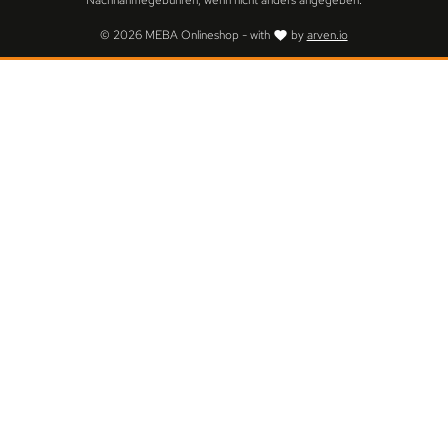
Nachnahmegebühren, wenn nicht anders angegeben.
© 2026 MEBA Onlineshop - with
by
arven.io