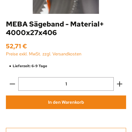
MEBA Sägeband - Material+
4000x27x406
Regulärer Preis:
52,71 €
Preise exkl. MwSt. zzgl. Versandkosten
Lieferzeit: 6-9 Tage
Produkt Anzahl: Gib den gewünschten Wert ein oder be
In den Warenkorb