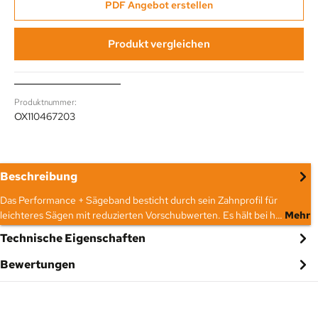
PDF Angebot erstellen
Produkt vergleichen
Produktnummer:
OX110467203
Beschreibung
Das Performance + Sägeband besticht durch sein Zahnprofil für
leichteres Sägen mit reduzierten Vorschubwerten. Es hält bei h…
Mehr
Technische Eigenschaften
Bewertungen