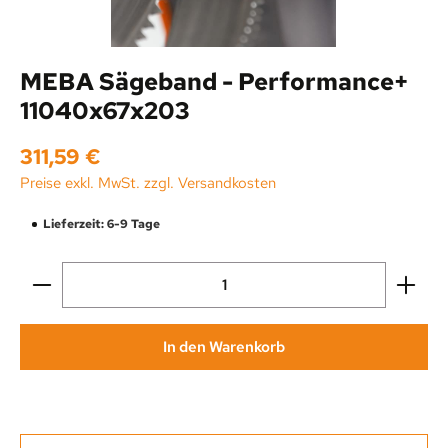
MEBA Sägeband - Performance+
11040x67x203
Regulärer Preis:
311,59 €
Preise exkl. MwSt. zzgl. Versandkosten
Lieferzeit: 6-9 Tage
Produkt Anzahl: Gib den gewünschten Wert ein oder be
In den Warenkorb