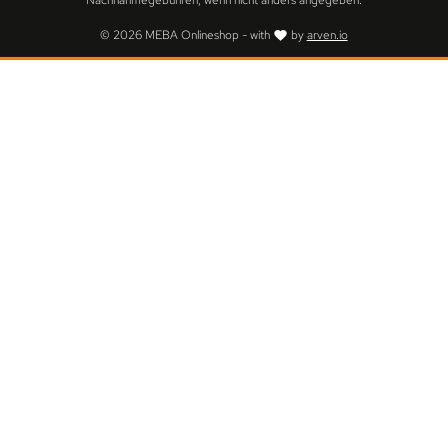
Nachnahmegebühren, wenn nicht anders angegeben.
© 2026 MEBA Onlineshop - with
by
arven.io