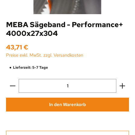
MEBA Sägeband - Performance+
4000x27x304
Regulärer Preis:
43,71 €
Preise exkl. MwSt. zzgl. Versandkosten
Lieferzeit: 5-7 Tage
Produkt Anzahl: Gib den gewünschten Wert ein oder be
In den Warenkorb