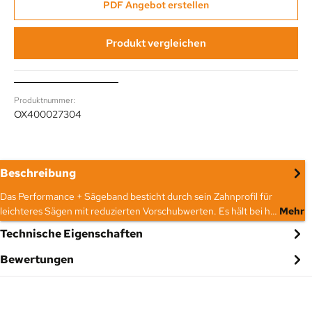
PDF Angebot erstellen
Produkt vergleichen
Produktnummer:
OX400027304
Beschreibung
Das Performance + Sägeband besticht durch sein Zahnprofil für
leichteres Sägen mit reduzierten Vorschubwerten. Es hält bei h…
Mehr
Technische Eigenschaften
Bewertungen