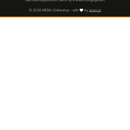
Nachnahmegebühren, wenn nicht anders angegeben.
© 2026 MEBA Onlineshop - with
by
arven.io