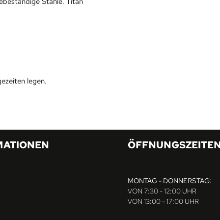
urebeständige Stähle. Titan
ezeiten legen.
MATIONEN
ÖFFNUNGSZEITE
MONTAG - DONNERSTAG:
VON 7:30 - 12:00 UHR
VON 13:00 - 17:00 UHR