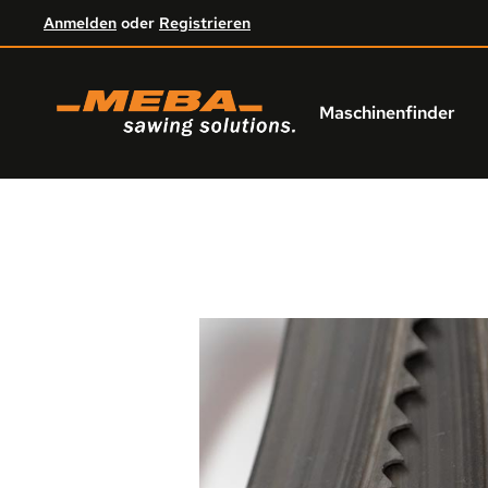
Anmelden
oder
Registrieren
um Hauptinhalt springen
Zur Hauptnavigation springen
Maschinenfinder
Bildergalerie überspringen