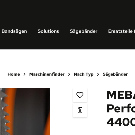
Bandsägen
Solutions
Sägebänder
Ersatzteile 
Home
Maschinenfinder
Nach Typ
Sägebänder
MEBA
Perf
440