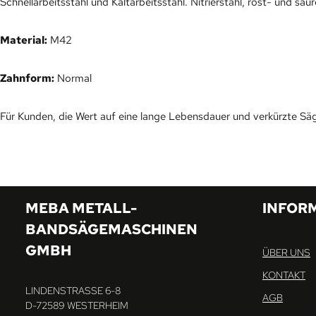
Schnellarbeitsstahl und Kaltarbeitsstahl. Nitrierstahl, rost- und sä
Material:
M42
Zahnform:
Normal
Für Kunden, die Wert auf eine lange Lebensdauer und verkürzte Säg
MEBA METALL-
INFOR
BANDSÄGEMASCHINEN
GMBH
ÜBER UNS
KONTAKT
LINDENSTRASSE 6-8
AGB
D-72589 WESTERHEIM