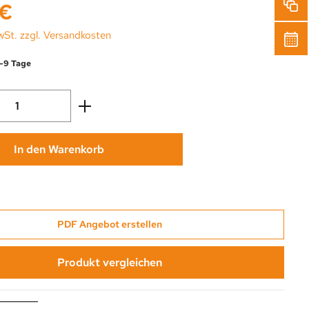
s:
 €
wSt. zzgl. Versandkosten
6-9 Tage
Anzahl: Gib den gewünschten Wert ein oder
In den Warenkorb
PDF Angebot erstellen
Produkt vergleichen