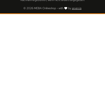
Nachnahmegebühren, wenn nicht anders angegeben.
© 2026 MEBA Onlineshop - with
by
arven.io