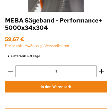
MEBA Sägeband - Performance+
5000x34x304
Regulärer Preis:
59,67 €
Preise exkl. MwSt. zzgl. Versandkosten
Lieferzeit: 6-9 Tage
Produkt Anzahl: Gib den gewünschten Wert ein oder be
In den Warenkorb