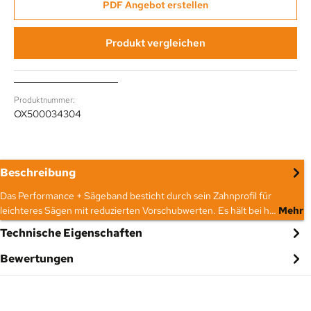
PDF Angebot erstellen
Produkt vergleichen
Produktnummer:
OX500034304
Beschreibung
Das Performance + Sägeband besticht durch sein Zahnprofil für
leichteres Sägen mit reduzierten Vorschubwerten. Es hält bei h…
Mehr
Technische Eigenschaften
Bewertungen