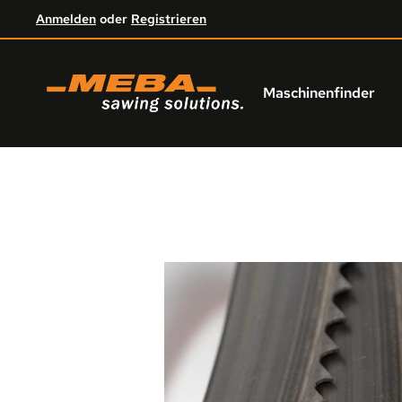
Anmelden
oder
Registrieren
um Hauptinhalt springen
Zur Hauptnavigation springen
Maschinenfinder
Bildergalerie überspringen