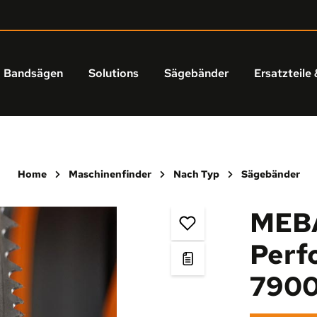
Bandsägen
Solutions
Sägebänder
Ersatzteile 
Home
Maschinenfinder
Nach Typ
Sägebänder
MEBA
Perf
790