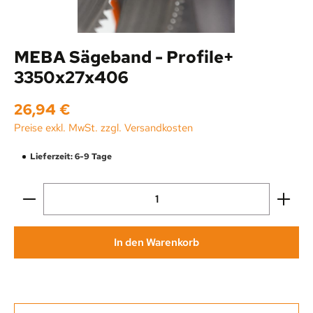
MEBA Sägeband - Profile+
3350x27x406
Regulärer Preis:
26,94 €
Preise exkl. MwSt. zzgl. Versandkosten
Lieferzeit: 6-9 Tage
Produkt Anzahl: Gib den gewünschten Wert ein oder be
In den Warenkorb