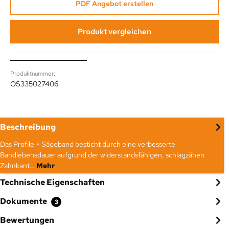
PDF Angebot erstellen
Produkt vergleichen
Produktnummer:
OS335027406
Beschreibung
Das Profile + Sägeband besticht durch eine verbesserte
Bandlebensdauer aufgrund der widerstandsfähigen, schlagzähen
Zahnkant…
Mehr
Technische Eigenschaften
Dokumente
3
Bewertungen