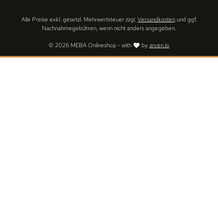
Alle Preise exkl. gesetzl. Mehrwertsteuer zzgl.
Versandkosten
und ggf.
Nachnahmegebühren, wenn nicht anders angegeben.
© 2026 MEBA Onlineshop - with
by
arven.io