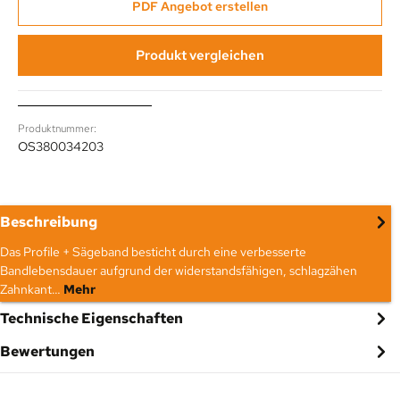
PDF Angebot erstellen
Produkt vergleichen
Produktnummer:
OS380034203
Beschreibung
Das Profile + Sägeband besticht durch eine verbesserte
Bandlebensdauer aufgrund der widerstandsfähigen, schlagzähen
Zahnkant…
Mehr
Technische Eigenschaften
Bewertungen