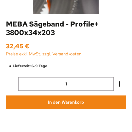
MEBA Sägeband - Profile+
3800x34x203
Regulärer Preis:
32,45 €
Preise exkl. MwSt. zzgl. Versandkosten
Lieferzeit: 6-9 Tage
Produkt Anzahl: Gib den gewünschten Wert ein oder be
In den Warenkorb