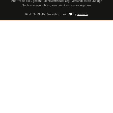
Alle Preise exkl. gesetzl. Mehrwertsteuer zzgl.
Versandkosten
und ggf.
Nachnahmegebühren, wenn nicht anders angegeben.
© 2026 MEBA Onlineshop - with
by
arven.io