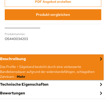
PDF Angebot erstellen
Produkt vergleichen
Produktnummer:
OS440034203
Beschreibung
Das Profile + Sägeband besticht durch eine verbesserte
Bandlebensdauer aufgrund der widerstandsfähigen, schlagzähen
Zahnkant…
Mehr
Technische Eigenschaften
Bewertungen