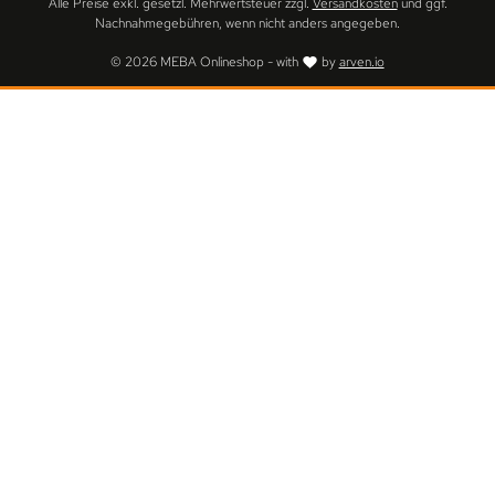
Alle Preise exkl. gesetzl. Mehrwertsteuer zzgl.
Versandkosten
und ggf.
Nachnahmegebühren, wenn nicht anders angegeben.
© 2026 MEBA Onlineshop - with
by
arven.io