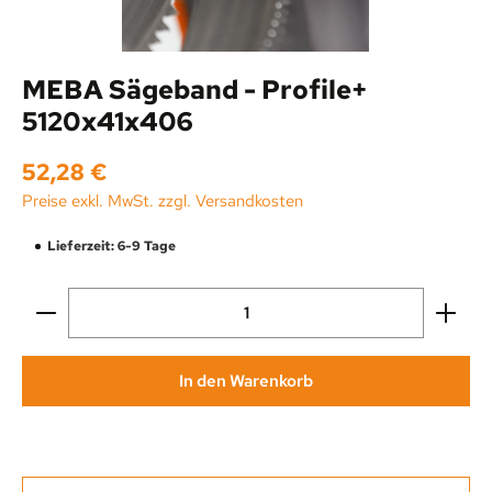
MEBA Sägeband - Profile+
5120x41x406
Regulärer Preis:
52,28 €
Preise exkl. MwSt. zzgl. Versandkosten
Lieferzeit: 6-9 Tage
Produkt Anzahl: Gib den gewünschten Wert ein oder be
In den Warenkorb