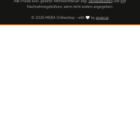
Alle Preise exkl. gesetzl. Mehrwertsteuer zzgl.
Versandkosten
und ggf.
Nachnahmegebühren, wenn nicht anders angegeben.
© 2026 MEBA Onlineshop - with
by
arven.io