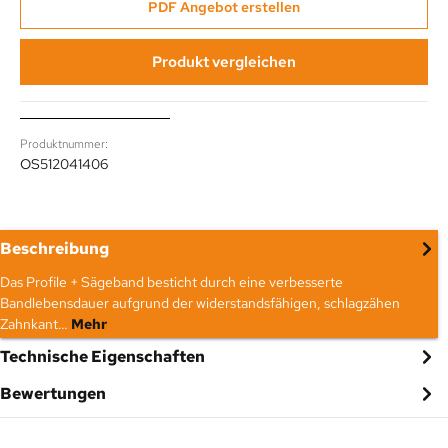
PDF Angebot erstellen
Produkt vergleichen
Produktnummer:
OS512041406
Beschreibung
Das Profile + Sägeband besticht durch eine verbesserte
Bandlebensdauer aufgrund der widerstandsfähigen, schlagzähen
Zahnkant…
Mehr
Technische Eigenschaften
Bewertungen