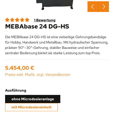
1 Bewertung
MEBAbase 24 DG-HS
Durchschnittliche Bewertung von 5 von 5 Sternen
Die MEBAbase 24 DG-HS ist eine vielseitige Gehrungsbandsäge
für Hobby, Handwerk und Metallbau. Mit hydraulischer Spannung,
präziser 90°–30°-Gehrung, stabiler Bauweise und einfacher
zentraler Bedienung bietet sie starke Leistung zum top Preis.
Regulärer Preis:
5.454,00 €
Preise exkl. MwSt. zzgl. Versandkosten
auswählen
Ausführung
ohne Microdosieranlage
mit Microdosiereinheit