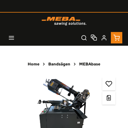
Zum Hauptinhalt springen
Waren
Home
Bandsägen
MEBAbase
Bildergalerie überspringen