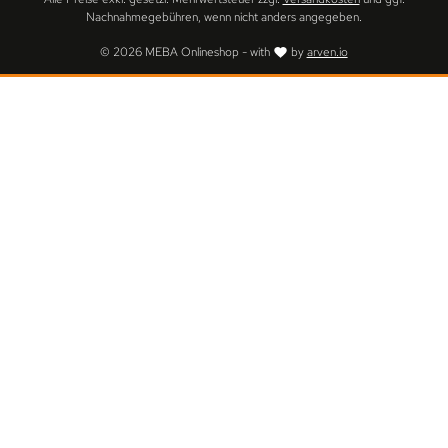
24
Nachnahmegebühren, wenn nicht anders angegeben.
© 2026 MEBA Onlineshop - with
by
arven.io