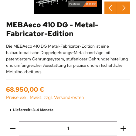
MEBAeco 410 DG - Metal-
Fabricator-Edition
Die MEBAeco 410 DG Metal-Fabricator-Edition ist eine
halbautomatische Doppelgehrungs-Metallbandsäge mit
patentiertem Gehrungssystem, stufenloser Gehrungseinstellung
und umfangreicher Ausstattung für präzise und wirtschaftliche
Metallbearbeitung.
Regulärer Preis:
68.950,00 €
Preise exkl. MwSt. zzgl. Versandkosten
Lieferzeit: 3-4 Monate
Produkt Anzahl: Gib den gewünschten Wert ein oder be