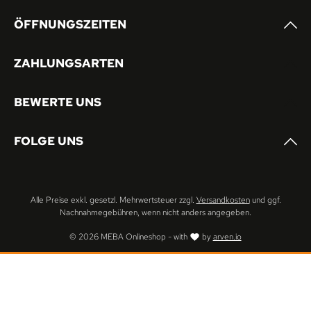
verklemmt.Inklusive 2x
ÖFFNUNGSZEITEN
LinearführungswagenIhre Vorteile auf einen
Blick: Einfaches
Handling bei schwerem Material.Nutze alle
ZAHLUNGSARTEN
Vorteile des digitalen Messanschlags, auch
bei massivem Material. Spare Zeit. Geld.
Ressourcen. Auch bei schwerem Material.
BEWERTE UNS
Technische Änderungen
vorbehalten. Angaben zur genauen
Lieferzeit erhalten Sie in der
FOLGE UNS
Auftragsbestätigung. Abgebildete
Rollenbahnen sind im Lieferumfang nicht
enthalten.
Alle Preise exkl. gesetzl. Mehrwertsteuer zzgl.
Versandkosten
und ggf.
Nachnahmegebühren, wenn nicht anders angegeben.
© 2026 MEBA Onlineshop - with
by
arven.io