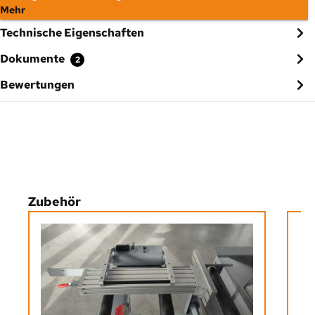
Mehr
Technische Eigenschaften
Dokumente
2
Bewertungen
Produktgalerie überspringen
Zubehör