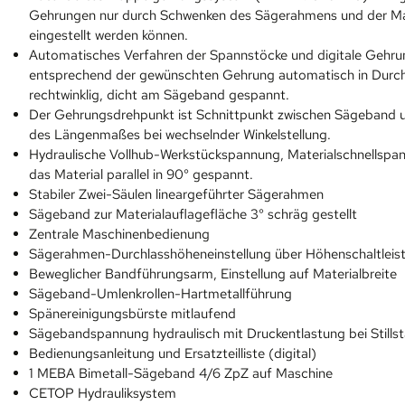
Gehrungen nur durch Schwenken des Sägerahmens und der Mate
eingestellt werden können.
Automatisches Verfahren der Spannstöcke und digitale Gehrun
entsprechend der gewünschten Gehrung automatisch in Durchf
rechtwinklig, dicht am Sägeband gespannt.
Der Gehrungsdrehpunkt ist Schnittpunkt zwischen Sägeband u
des Längenmaßes bei wechselnder Winkelstellung.
Hydraulische Vollhub-Werkstückspannung, Materialschnellspan
das Material parallel in 90° gespannt.
Stabiler Zwei-Säulen lineargeführter Sägerahmen
Sägeband zur Materialauflagefläche 3° schräg gestellt
Zentrale Maschinenbedienung
Sägerahmen-Durchlasshöheneinstellung über Höhenschaltleis
Beweglicher Bandführungsarm, Einstellung auf Materialbreite
Sägeband-Umlenkrollen-Hartmetallführung
Spänereinigungsbürste mitlaufend
Sägebandspannung hydraulisch mit Druckentlastung bei Stills
Bedienungsanleitung und Ersatzteilliste (digital)
1 MEBA Bimetall-Sägeband 4/6 ZpZ auf Maschine
CETOP Hydrauliksystem