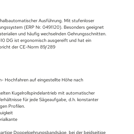
albautomatischer Ausführung. Mit stufenloser
rungssystem (ERP Nr. 0491120). Besonders geeignet
Materialien und häufig wechselnden Gehrungsschnitten.
0 DG ist ergonomisch ausgereift und hat ein
tspricht der CE-Norm 89/289
- Hochfahren auf eingestellte Höhe nach
ten Kugelrollspindelantrieb mit automatischer
hältnisse für jede Sägeaufgabe, d.h. konstanter
gen Profilen.
uigkeit
rialkante
artige Doppelgehrungsbandsäge, bei der beidseitige