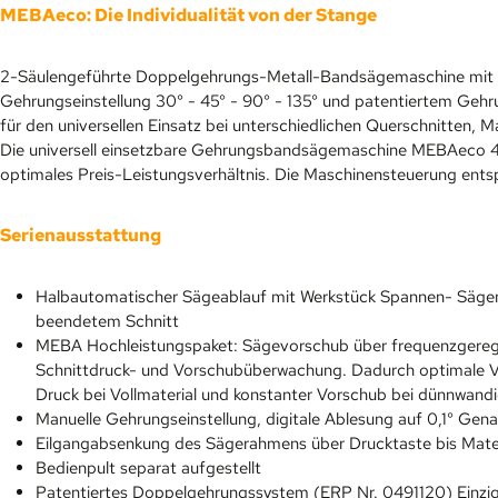
MEBAeco: Die Individualität von der Stange
2-Säulengeführte Doppelgehrungs-Metall-Bandsägemaschine mit h
Gehrungseinstellung 30° - 45° - 90° - 135° und patentiertem Geh
für den universellen Einsatz bei unterschiedlichen Querschnitten, 
Die universell einsetzbare Gehrungsbandsägemaschine MEBAeco 41
optimales Preis-Leistungsverhältnis. Die Maschinensteuerung en
Serienausstattung
Halbautomatischer Sägeablauf mit Werkstück Spannen- Sägen
beendetem Schnitt
MEBA Hochleistungspaket: Sägevorschub über frequenzgeregel
Schnittdruck- und Vorschubüberwachung. Dadurch optimale Ver
Druck bei Vollmaterial und konstanter Vorschub bei dünnwandi
Manuelle Gehrungseinstellung, digitale Ablesung auf 0,1° Gena
Eilgangabsenkung des Sägerahmens über Drucktaste bis Mate
Bedienpult separat aufgestellt
Patentiertes Doppelgehrungssystem (ERP Nr. 0491120) Einzig