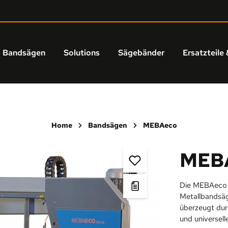
Bandsägen
Solutions
Sägebänder
Ersatzteile 
Home
Bandsägen
MEBAeco
MEBA
Die MEBAeco 
Metallbandsäg
überzeugt dur
und universell