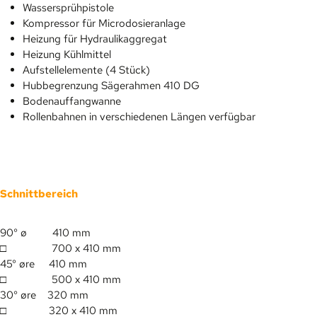
Wassersprühpistole
Kompressor für Microdosieranlage
Heizung für Hydraulikaggregat
Heizung Kühlmittel
Aufstellelemente (4 Stück)
Hubbegrenzung Sägerahmen 410 DG
Bodenauffangwanne
Rollenbahnen in verschiedenen Längen verfügbar
Schnittbereich
90° ø
410 mm
□
700 x 410 mm
45° øre 410 mm
□
500 x 410 mm
30° øre 320 mm
□
320 x 410 mm