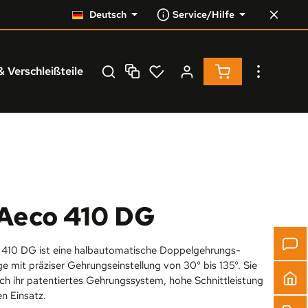
Deutsch
Service/Hilfe
Warenkorb enthä
& Verschleißteile
Service
% Resale %
eco 410 DG
410 DG ist eine halbautomatische Doppelgehrungs-
e mit präziser Gehrungseinstellung von 30° bis 135°. Sie
ch ihr patentiertes Gehrungssystem, hohe Schnittleistung
en Einsatz.