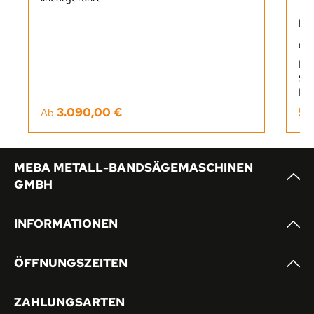
Fl
00
Fla
Sp
Rüc
lan
3.090,00 €
5,
Regulärer Preis:
Reg
Ab
ei
Rei
MEBA METALL-BANDSÄGEMASCHINEN
GMBH
INFORMATIONEN
ÖFFNUNGSZEITEN
ZAHLUNGSARTEN