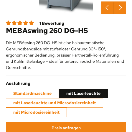
1 Bewertung
MEBAswing 260 DG-HS
Durchschnittliche Bewertung von 5 von 5 Sternen
Die MEBAswing 260 DG-HS ist eine halbautomatische
Gehrungsbandsäge mit stufenloser Gehrung 30°–150°,
ergonomischer Bedienung, präziser Hartmetall-Rollenführung
und Kühlmittelanlage – ideal für unterschiedliche Materialien und
Querschnitte.
auswählen
Ausführung
Standardmaschine
mit Laserleuchte
mit Laserleuchte und Microdosiereinheit
mit Microdosiereinheit
Preis anfragen