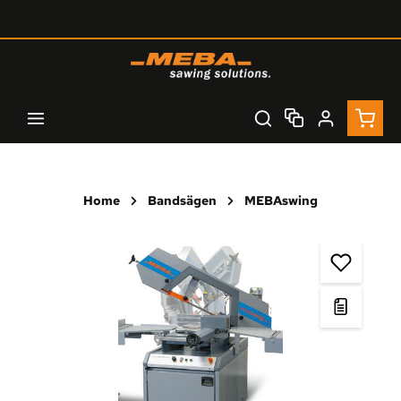
Zum Hauptinhalt springen
Waren
Home
Bandsägen
MEBAswing
Bildergalerie überspringen