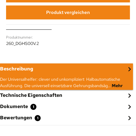
Produkt vergleichen
Produktnummer:
260_DGHS00V.2
Beschreibung
Der Universalhelfer: clever und unkompliziert Halbautomatische
Ausführung. Die universell einsetzbare Gehrungsbandsäg…
Mehr
Technische Eigenschaften
Dokumente
1
Bewertungen
1