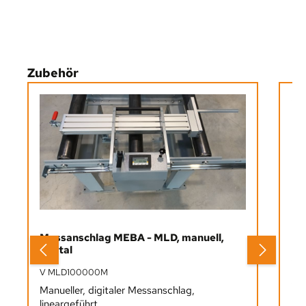
Produktgalerie überspringen
Zubehör
Messanschlag MEBA - MLD, manuell,
digital
V MLD100000M
Manueller, digitaler Messanschlag,
lineargeführt