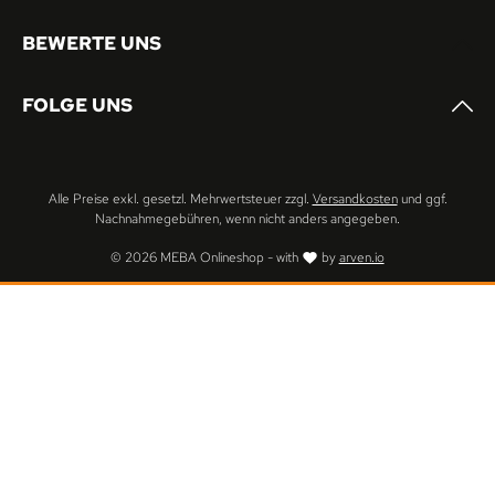
BEWERTE UNS
FOLGE UNS
Alle Preise exkl. gesetzl. Mehrwertsteuer zzgl.
Versandkosten
und ggf.
Nachnahmegebühren, wenn nicht anders angegeben.
© 2026 MEBA Onlineshop - with
by
arven.io