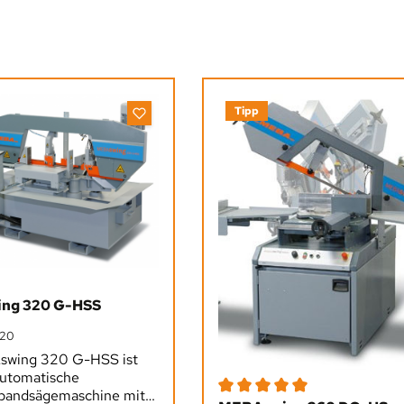
Tipp
ng 320 G-HSS
20
swing 320 G-HSS ist
automatische
bandsägemaschine mit