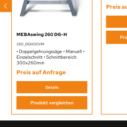
hydraulis
Preis a
und stufe
30° – erg
ideal für 
Querschni
Sägeaufg
MEBAswing 260 DG-H
Pro
260_DGH00VM
• Doppelgehrungssäge • Manuell •
Einzelschnitt • Schnittbereich:
300x260mm
Preis auf Anfrage
Details
Produkt vergleichen