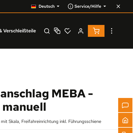
Deutsch
Service/Hilfe
Warenkorb enthä
& Verschleißteile
Service
% Resale %
anschlag MEBA -
 manuell
it Skala, Freifahreinrichtung inkl. Führungsschiene