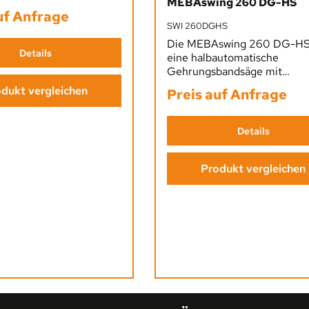
Durchschnittliche Bewertung v
MEBAswing 260 DG-HS
cher Werkstückspannung
uf Anfrage
nloser Gehrung von 90°–
SWI 260DGHS
onomisch, präzise und
Die MEBAswing 260 DG-HS 
wechselnde Materialien,
Details
eine halbautomatische
tte und universelle
Gehrungsbandsäge mit
aben.
stufenloser Gehrung 30°–15
dukt vergleichen
Preis auf Anfrage
ergonomischer Bedienung,
präziser Hartmetall-Rollenf
und Kühlmittelanlage – ideal
Details
unterschiedliche Materialien
Querschnitte.
Produkt vergleichen