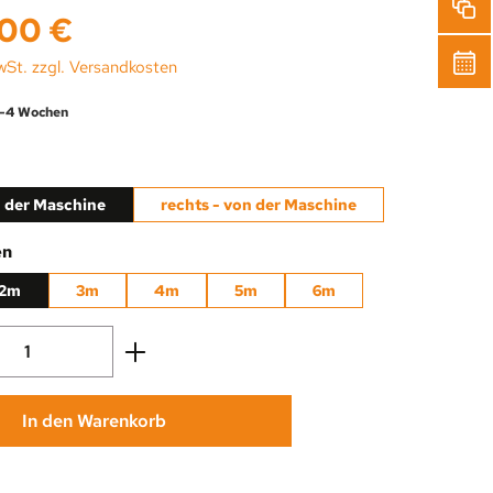
s:
,00 €
wSt. zzgl. Versandkosten
 3-4 Wochen
uswählen
n der Maschine
rechts - von der Maschine
auswählen
en
2m
3m
4m
5m
6m
Anzahl: Gib den gewünschten Wert ein oder
In den Warenkorb