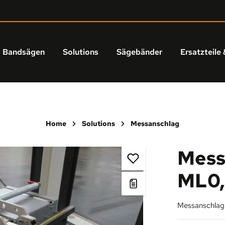
Bandsägen
Solutions
Sägebänder
Ersatzteile 
Home
Solutions
Messanschlag
Mess
ML0,
Messanschlag m