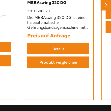
Pr
on 5 von 5 Sternen
15
MEBAswing 320 DG
und
320 DG00020
we
ist
Que
Die MEBAswing 320 DG ist eine
We
halbautomatische
Gehrungsbandsägemaschine mit
0°,
präziser 30°–135° Gehrung,
Preis auf Anfrage
hydraulischer Werkstückspannung
ührung
und ergonomischer Bedienung –
 für
ideal für wechselnde Materialien,
Details
 und
Querschnitte und universelle
Sägeaufgaben.
Produkt vergleichen