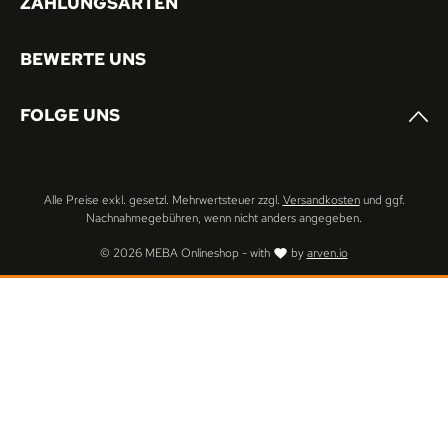
ZAHLUNGSARTEN
BEWERTE UNS
FOLGE UNS
Alle Preise exkl. gesetzl. Mehrwertsteuer zzgl.
Versandkosten
und ggf.
Nachnahmegebühren, wenn nicht anders angegeben.
© 2026 MEBA Onlineshop - with
by
arven.io