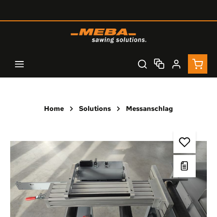
Zum Hauptinhalt springen
Waren
Home
Solutions
Messanschlag
Bildergalerie überspringen