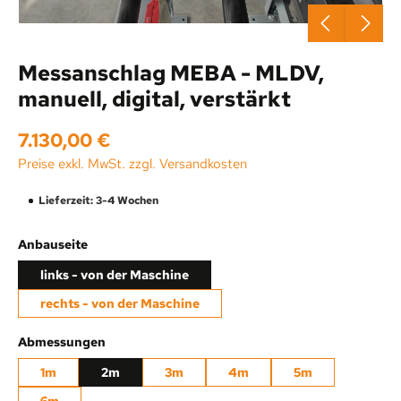
Messanschlag MEBA - MLDV,
manuell, digital, verstärkt
Regulärer Preis:
7.130,00 €
Preise exkl. MwSt. zzgl. Versandkosten
Lieferzeit: 3-4 Wochen
auswählen
Anbauseite
links - von der Maschine
rechts - von der Maschine
auswählen
Abmessungen
1m
2m
3m
4m
5m