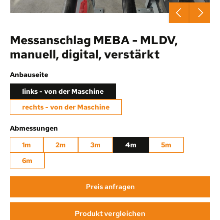
Messanschlag MEBA - MLDV,
manuell, digital, verstärkt
auswählen
Anbauseite
links - von der Maschine
rechts - von der Maschine
auswählen
Abmessungen
1m
2m
3m
4m
5m
6m
Preis anfragen
Produkt vergleichen