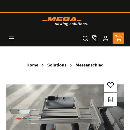
Zum Hauptinhalt springen
Waren
Home
Solutions
Messanschlag
Bildergalerie überspringen