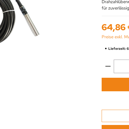
Drahzahlüberwa
für zuverlässi
Regulärer Prei
64,86
Preise exkl. M
Lieferzeit: 
Produkt 