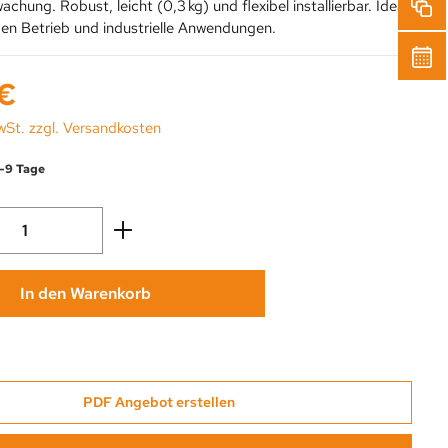
chung. Robust, leicht (0,3 kg) und flexibel installierbar. Ideal
gen Betrieb und industrielle Anwendungen.
s:
 €
wSt. zzgl. Versandkosten
6-9 Tage
Anzahl: Gib den gewünschten Wert ein oder
In den Warenkorb
PDF Angebot erstellen