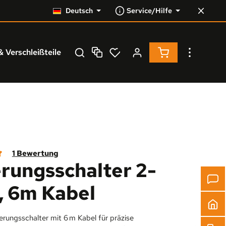
Deutsch
Service/Hilfe
Warenkorb enthä
& Verschleißteile
Service
% Resale %
1 Bewertung
rungsschalter 2-
iche Bewertung von 3 von 5 Sternen
, 6m Kabel
erungsschalter mit 6 m Kabel für präzise