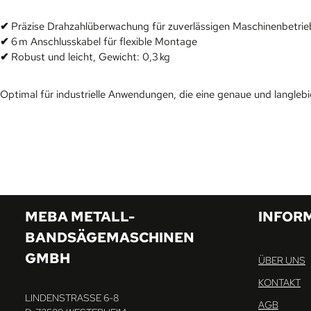
✔
Präzise Drahzahlüberwachung für zuverlässigen Maschinenbetrie
✔
6 m Anschlusskabel für flexible Montage
✔
Robust und leicht, Gewicht: 0,3 kg
Optimal für industrielle Anwendungen, die eine genaue und langle
MEBA METALL-
INFOR
BANDSÄGEMASCHINEN
GMBH
ÜBER UNS
KONTAKT
LINDENSTRASSE 6-8
AGB