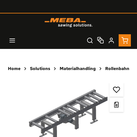
Zum Hauptinhalt springen
Waren
Home
Solutions
Materialhandling
Rollenbahn
Bildergalerie überspringen