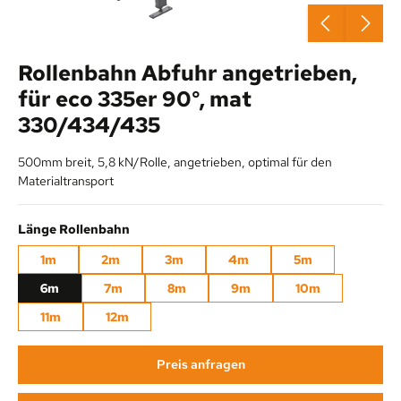
Rollenbahn Abfuhr angetrieben,
für eco 335er 90°, mat
330/434/435
500mm breit, 5,8 kN/Rolle, angetrieben, optimal für den
Materialtransport
auswählen
Länge Rollenbahn
1m
2m
3m
4m
5m
6m
7m
8m
9m
10m
11m
12m
Preis anfragen