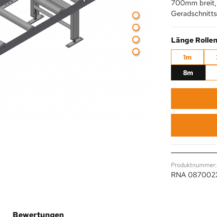
700mm breit, 
Geradschnitt
Länge Rolle
1m
8m
Produktnummer:
RNA 087002
Bewertungen