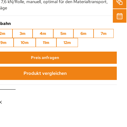
7,6 kN/Rolle, manuell, optimal für den Materialtransport,
säge
auswählen
nbahn
2m
3m
4m
5m
6m
7m
9m
10m
11m
12m
Preis anfragen
Produkt vergleichen
X