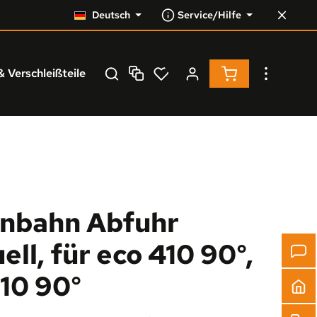
Deutsch
Service/Hilfe
Warenkorb enthä
& Verschleißteile
Service
% Resale %
enbahn Abfuhr
ll, für eco 410 90°,
510 90°