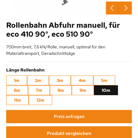
Rollenbahn Abfuhr manuell, für
eco 410 90°, eco 510 90°
700mm breit, 7,6 kN/Rolle, manuell, optimal für den
Materialtransport, Geradschnittsäge
auswählen
Länge Rollenbahn
1m
2m
3m
4m
5m
6m
7m
8m
9m
10m
11m
12m
Preis anfragen
Produkt vergleichen