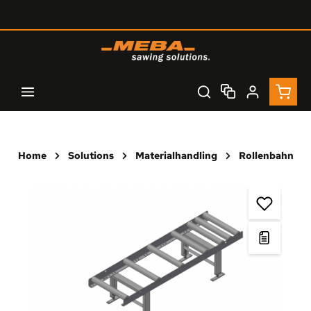
Zum Hauptinhalt springen
Waren
Home
Solutions
Materialhandling
Rollenbahn
Bildergalerie überspringen