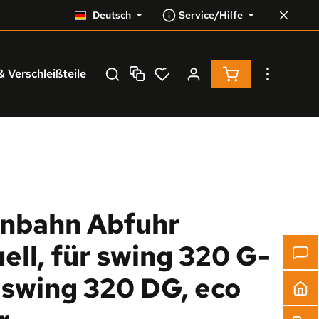
Deutsch
Service/Hilfe
Warenkorb enthä
& Verschleißteile
Service
% Resale %
enbahn Abfuhr
ell, für swing 320 G-
 swing 320 DG, eco