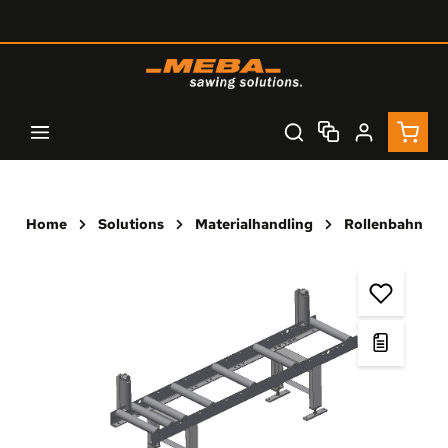
Zum Hauptinhalt springen
Waren
Home
Solutions
Materialhandling
Rollenbahn
Bildergalerie überspringen