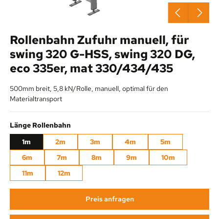
Rollenbahn Zufuhr manuell, für
swing 320 G-HSS, swing 320 DG,
eco 335er, mat 330/434/435
500mm breit, 5,8 kN/Rolle, manuell, optimal für den
Materialtransport
auswählen
Länge Rollenbahn
1m
2m
3m
4m
5m
6m
7m
8m
9m
10m
11m
12m
Preis anfragen