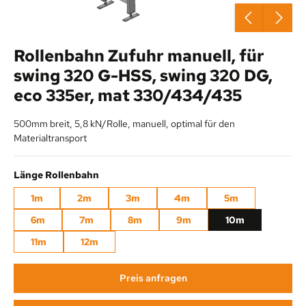
Rollenbahn Zufuhr manuell, für
swing 320 G-HSS, swing 320 DG,
eco 335er, mat 330/434/435
500mm breit, 5,8 kN/Rolle, manuell, optimal für den
Materialtransport
auswählen
Länge Rollenbahn
1m
2m
3m
4m
5m
6m
7m
8m
9m
10m
11m
12m
Preis anfragen