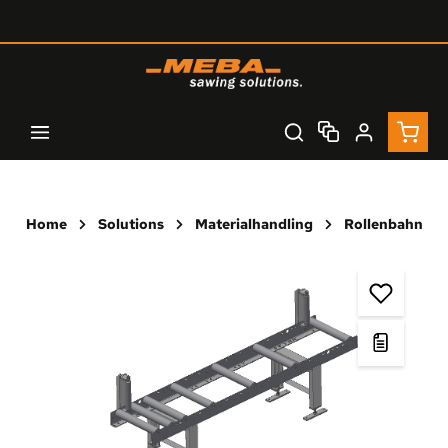
Zum Hauptinhalt springen
Waren
Home
Solutions
Materialhandling
Rollenbahn
Bildergalerie überspringen