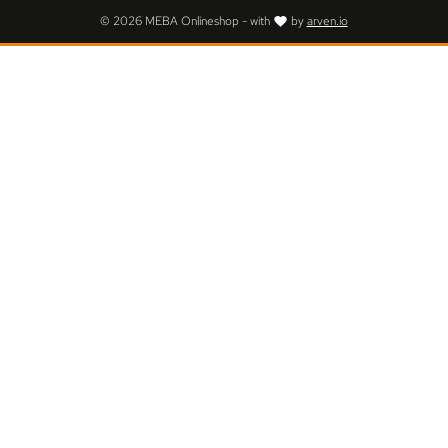
© 2026 MEBA Onlineshop - with
by
arven.io