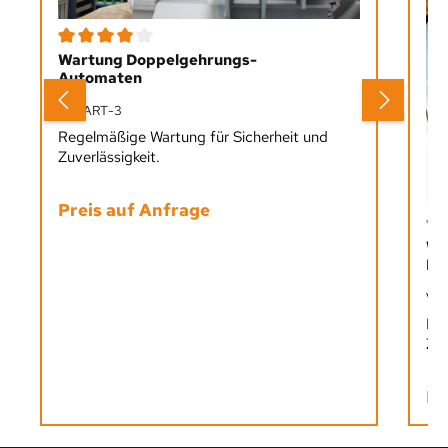
Durchschnittliche Bewertung von 4 von 5 Sternen
Wartung Doppelgehrungs-
Automaten
V_WART-3
Regelmäßige Wartung für Sicherheit und
Zuverlässigkeit.
Preis auf Anfrage
Dur
Wa
Ba
V_
Reg
Zuv
Pr