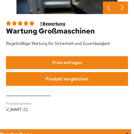
1 Bewertung
Wartung Großmaschinen
Durchschnittliche Bewertung von 5 von 5 Sternen
Regelmäßige Wartung für Sicherheit und Zuverlässigkeit.
Preis anfragen
Produkt vergleichen
Produktnummer:
V_WART-22