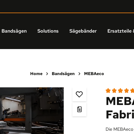
Bandsägen
Solutions
Sägebänder
Ersatzteile 
Home
Bandsägen
MEBAeco
MEBA
Durchschnittl
Fabr
Die MEBAeco 3