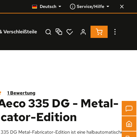
Deutsch
Service/Hilfe
Warenkorb enthä
& Verschleißteile
Service
% Resale %
1 Bewertung
eco 335 DG - Metal-
iche Bewertung von 5 von 5 Sternen
icator-Edition
35 DG Metal-Fabricator-Edition ist eine halbautomatische