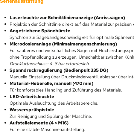
Serienausstattung
Laserleuchte zur Schnittlinienanzeige (Anrisssägen)
Projektion der Schnittlinie direkt auf das Material zur präzisen
Angetriebene Spänebürste
Synchron zur Sägebandgeschwindigkeit für optimale Späneent
Microdosieranlage (Minimalmengenschmierung)
Für sauberes und wirtschaftliches Sägen mit Hochleistungssprü
ohne Tropfenbildung zu erzeugen. Umschaltbar zwischen Kühlm
Druckluftanschluss: 4–8 bar erforderlich.
Spanndruckregulierung (Bedienpult 335 DG)
Manuelle Einstellung über Druckminderventil, ablesbar über in
Material-Heberolle, manuell (470 mm)
Für komfortables Handling und Zuführung des Materials.
LED-Arbeitsleuchte
Optimale Ausleuchtung des Arbeitsbereichs.
Wassersprühpistole
Zur Reinigung und Spülung der Maschine.
Aufstellelemente (4 × M16)
Für eine stabile Maschinenaufstellung.