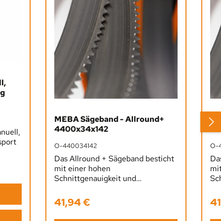
l,
ng
MEBA Sägeband - Allround+
ME
4400x34x142
44
nuell,
sport
O-440034142
O-
Das Allround + Sägeband besticht
Da
mit einer hohen
mi
Schnittgenauigkeit und
Sc
Verschleißfestigkeit aufgrund
Ver
eines legierten
ein
41,94 €
41
Regulärer Preis:
Reg
Schnellarbeitsstahls. Hierbei liegt
Sch
der Vorteil bei einer hohen
der