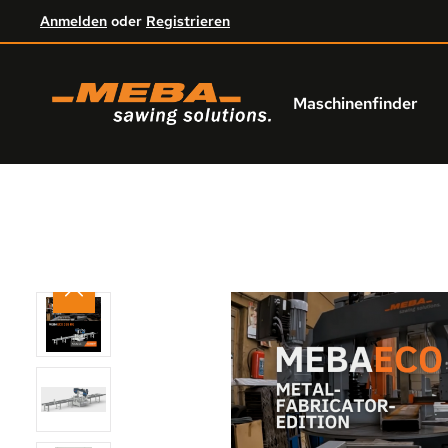
Anmelden
oder
Registrieren
um Hauptinhalt springen
Zur Hauptnavigation springen
Maschinenfinder
Bildergalerie überspringen