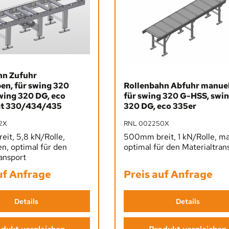
hn Zufuhr
Rollenbahn Abfuhr manuel
en, für swing 320
für swing 320 G-HSS, swi
wing 320 DG, eco
320 DG, eco 335er
at 330/434/435
RNL 002250X
2X
500mm breit, 1 kN/Rolle, ma
it, 5,8 kN/Rolle,
optimal für den Materialtran
n, optimal für den
ansport
Preis auf Anfrage
uf Anfrage
Details
Details