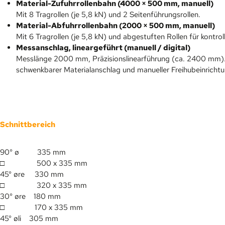
Material-Zufuhrrollenbahn (4000 × 500 mm, manuell)
Mit 8 Tragrollen (je 5,8 kN) und 2 Seitenführungsrollen.
Material-Abfuhrrollenbahn (2000 × 500 mm, manuell)
Mit 6 Tragrollen (je 5,8 kN) und abgestuften Rollen für kontroll
Messanschlag, lineargeführt (manuell / digital)
Messlänge 2000 mm, Präzisionslinearführung (ca. 2400 mm). 
schwenkbarer Materialanschlag und manueller Freihubeinrichtu
Schnittbereich
90° ø
335 mm
□
500 x 335 mm
45° øre 330 mm
□
320 x 335 mm
30° øre 180 mm
□
170 x 335 mm
45° øli 305 mm