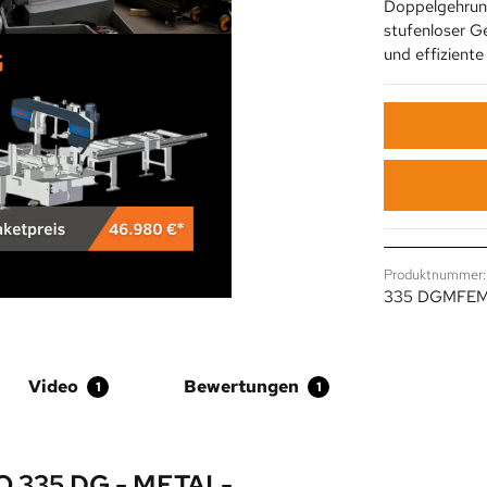
Doppelgehrun
stufenloser G
und effiziente
Produktnummer:
335 DGMFE
Video
Bewertungen
1
1
335 DG - METAL-