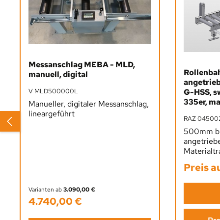
Messanschlag MEBA - MLD,
Rollenba
manuell, digital
angetrieb
V MLD500000L
G-HSS, s
335er, m
Manueller, digitaler Messanschlag,
lineargeführt
RAZ 04500
500mm bre
angetriebe
Materialtr
Preis a
Varianten ab
3.090,00 €
4.740,00 €
Regulärer Preis: